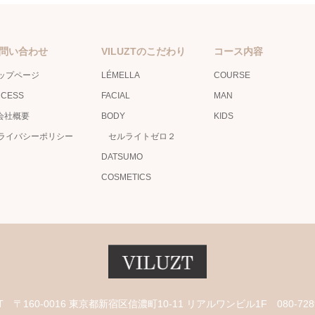
問い合わせ
VILUZTのこだわり
コース内容
ップページ
LÉMELLA
COURSE
CCESS
FACIAL
MAN
会社概要
BODY
KIDS
ライバシーポリシー
セルライトゼロ２
DATSUMO
COSMETICS
T
〒160-0016 東京都新宿区信濃町10-11 リアルワンビル1F
080-728