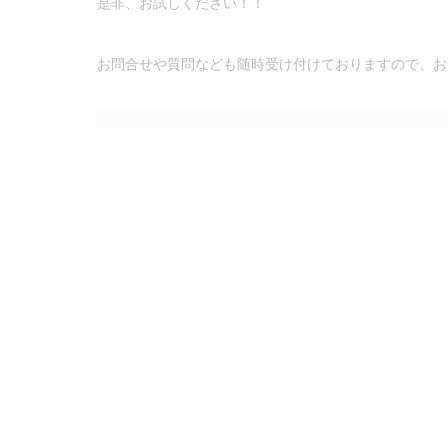
是非、お試しください！！
お問合せや質問なども随時受け付けておりますので、お
投稿者:
VILUZT
ドクターピュールボーテ
大好評！！
関連記事